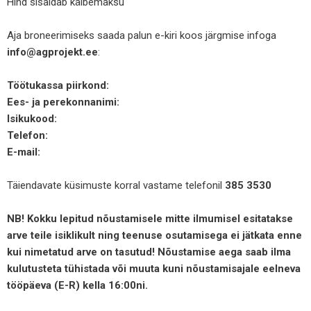
Hind sisaldab käibemaksu
Aja broneerimiseks saada palun e-kiri koos järgmise infoga
info@agprojekt.ee
:
Töötukassa piirkond:
Ees- ja perekonnanimi:
Isikukood:
Telefon:
E-mail:
Täiendavate küsimuste korral vastame telefonil
385 3530
NB! Kokku lepitud nõustamisele mitte ilmumisel esitatakse
arve teile isiklikult ning teenuse osutamisega ei jätkata enne
kui nimetatud arve on tasutud! Nõustamise aega saab ilma
kulutusteta tühistada või muuta kuni nõustamisajale eelneva
tööpäeva (E-R) kella 16:00ni.